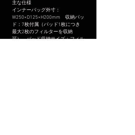
主な仕様
インナーバッグ外寸：
W250×D125×H200mm 収納パッ
ド：7枚付属（パッド1枚につき
最大2枚のフィルターを収納
可） パッド収納サイズ：フィル
ター径95mmまでの丸枠フィルタ
ーもしくは
100X100mm/75X85mmサイズの
角型フィルター その他：ショル
ダーベルト付属
楽天市場でのご購入は
こちら
ヤフーショッピングでのご購入は
こちら