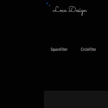
Loca Design
SquareFilter
CircleFilter