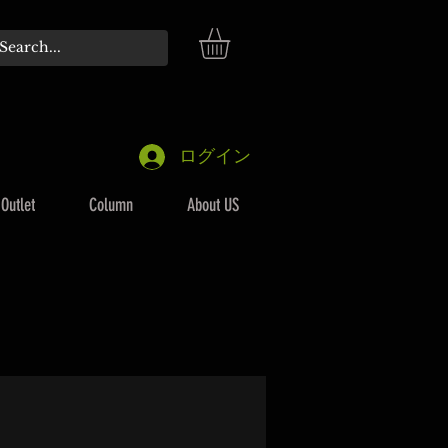
ログイン
Outlet
Column
About US