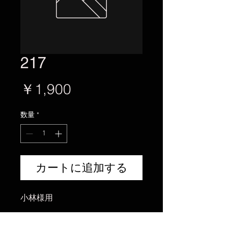
217
価
￥1,900
格
数量
*
カートに追加する
小林様用