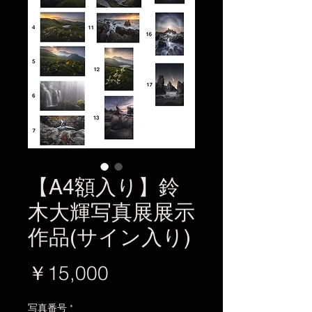
【A4額入り】鈴
木大輝写真展展示
作品(サイン入り)
価
￥15,000
格
写真番号
*