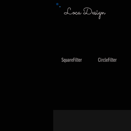
Loca Design
SquareFilter
CircleFilter