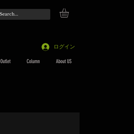
ログイン
Outlet
Column
About US