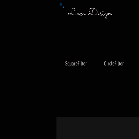
Loca Design
SquareFilter
CircleFilter