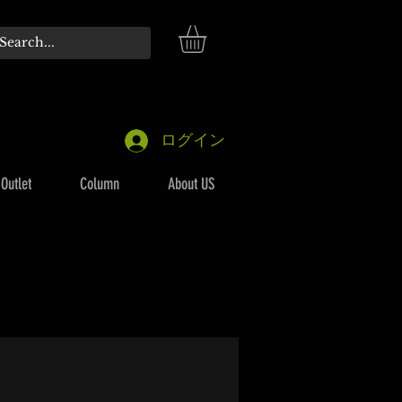
ログイン
Outlet
Column
About US