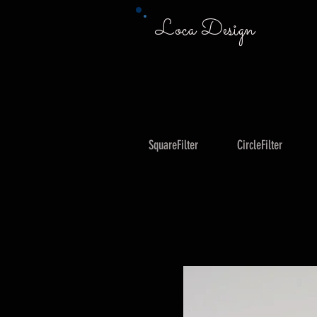
Loca Design
SquareFilter
CircleFilter