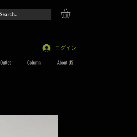
ログイン
Outlet
Column
About US