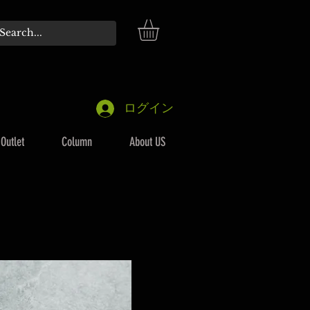
ログイン
Outlet
Column
About US