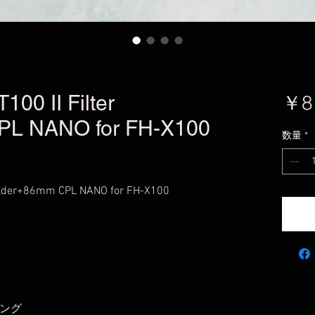
 II Filter
￥8
PL NANO for FH-X100
数量
*
der+86mm CPL NANO for FH-X100
リング