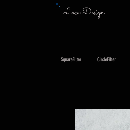
Loca Design
SquareFilter
CircleFilter