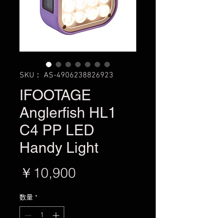
SKU： AS-4906238826923
IFOOTAGE
Anglerfish HL1
C4 PP LED
Handy Light
価
￥10,900
格
数量
*