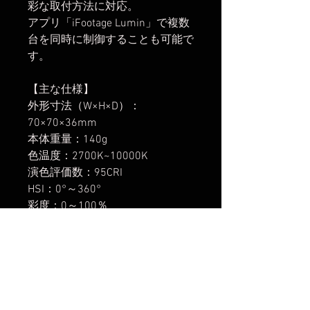
彩な取付方法に対応。
アプリ「iFootage Lumin」で複数
台を同時に制御することも可能で
す。
【主な仕様】
外形寸法（W×H×D）：
70×70×36mm
本体重量：140g
色温度：2700K~10000K
演色評価数：95CRI
HSI：0°～360°
彩度：0～100％
調光範囲：0～100％
グリーン/マゼンタ調整：-1～+1
Bluetooth：BLE5.1
充電ポート：USB Type-C
充電電源：5V/1A
最大出力：4W