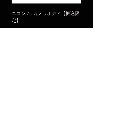
ニコン Z5 カメラボディ【振込限
定】
まだレビューはありません
最初のレビューを書きませんか？ あ
なたのご意見・ご要望をぜひ共有して
ください。
レビューを投稿