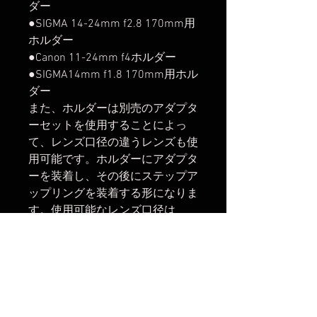
ダー
●SIGMA 14-24mm f2.8 170mm用
ホルダー
●Canon 11-24mm f4ホルダー
●SIGMA14mm f1.8 170mm用ホル
ダー
また、ホルダーは別売のアダプタ
ーセットを使用することによっ
て、レンズ口径の違うレンズも使
用可能です。ホルダーにアダプタ
ーを装着し、その後にステップア
ップリングを装着する形になりま
す。使用可能なレンズ口径は
95mm、86mm、82mm、77mm
となります。当アダプターはリー
ズナブルで軽量、コンパクトで付
け回しが非常に簡単に出来ること
が最大の特徴です。
※お取り寄せ対応となるため、2