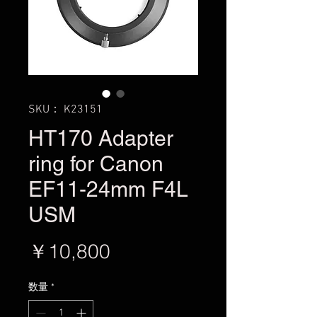
SKU： K23151
HT170 Adapter
ring for Canon
EF11-24mm F4L
USM
価
￥10,800
格
数量
*