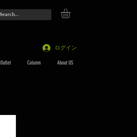
ログイン
Outlet
Column
About US