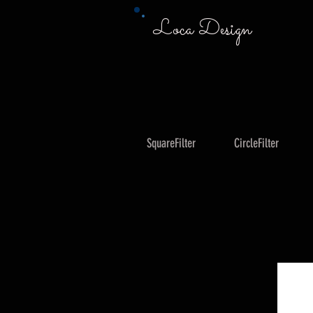
Loca Design
SquareFilter
CircleFilter