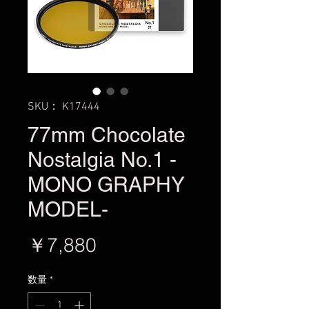
SKU： K17444
77mm Chocolate
Nostalgia No.1 -
MONO GRAPHY
MODEL-
価
￥7,880
格
数量
*