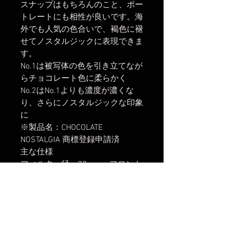
スナップはもちろんのこと、ポー
トレートにも相性が良いです。海
外でも人気の色合いで、褐色に褪
せてノスタルジックに表現できま
す。
No.1は被写体の色を引き立てなが
らチョコレート色に柔らかく
No.2はNo.1よりも濃度が濃くな
り、さらにノスタルジックな印象
に
※製品名：CHOCOLATE
NOSTALGIA 商標登録申請済
主な仕様
フィルター径：77mm フロント
側フィルターネジ：77mm(レン
ズキャップ・フィルター等 ※製
品の特性上、カメラおよびレンズ
との組み合わせによりオートフォ
ーカスで合焦しない場合がありま