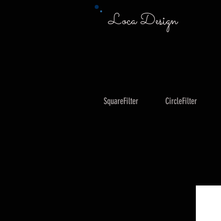
Loca Design
SquareFilter
CircleFilter