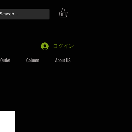
ログイン
Outlet
Column
About US