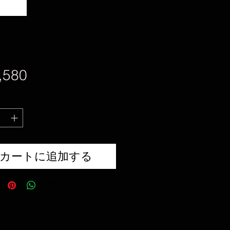
価
,580
格
カートに追加する