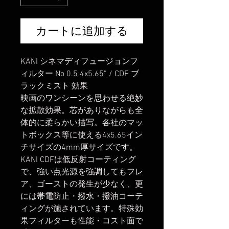
価
格
カートに追加する
KANI シネマディフュージョンフ
ィルター No 0.5 4x5.65” / CDF ブ
ラックミスト 効果
映画のワンシーンを思わせる絶妙
な拡散効果。芯がありながらも全
体的に柔らかい描写。各社のマッ
トボックス等に使える4x5.65イン
チサイズの4mm厚サイズです。
KANI CDFは低反射コーティング
で、強い点光源を強調してもフレ
ア、ゴーストの発生が少なく、更
には帯電防止・撥水・撥油コーテ
ィングが施されています。特殊効
果フィルターも性能・コスト面で