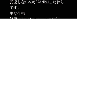
妥協しないのがKANIのこだわり
です。
主な仕様
効果：ソフトフォーカス(ブラッ
クミスト調) サイズ：4x5.65イ
ンチ 厚さ：4mm 独SCHOTT社
製B270ガラス使用
楽天市場でのご購入は
こちら
ヤフーショッピングでのご購入は
こちら
Amazonでのご購入は
こちら
まだレビューはありません
最初のレビューを書きませんか？ あ
なたのご意見・ご要望をぜひ共有して
ください。