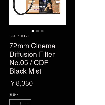
SKU： K17111
72mm Cinema
Diffusion Filter
No.05 / CDF
Black Mist
価
￥8,380
格
数量
*