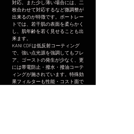
対応。また少し薄い場合には、二
枚合わせて対応するなど微調整が
出来るのが特徴です。ポートレー
トでは、若干肌の表面を柔らかく
し、肌年齢を若く見せることも出
来ます。
KANI CDFは低反射コーティング
で、強い点光源を強調してもフレ
ア、ゴーストの発生が少なく、更
には帯電防止・撥水・撥油コーテ
ィングが施されています。特殊効
果フィルターも性能・コスト面で
妥協しないのがKANIのこだわり
です。
パッケージは河野英喜先生の御写
真です。(モデル：AKARI様）
フロント側フィルターネジ：
72mm(レンズキャップ・フィル
ター等の取付可)