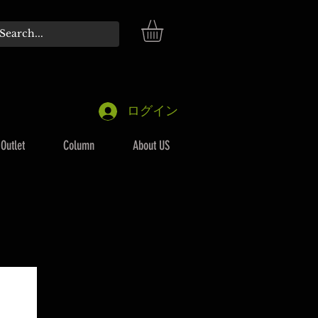
ログイン
Outlet
Column
About US