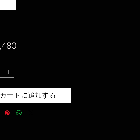
価
,480
格
カートに追加する