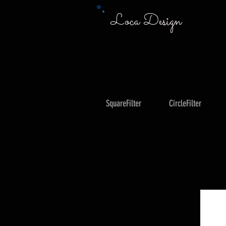
Loca Design
SquareFilter
CircleFilter