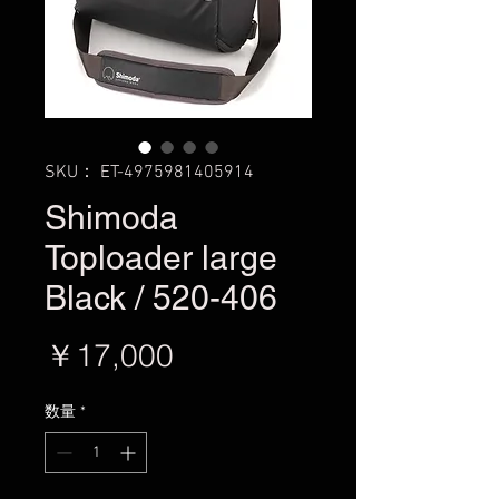
SKU： ET-4975981405914
Shimoda
Toploader large
Black / 520-406
価
￥17,000
格
数量
*