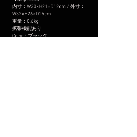
内寸：W30×H21×D12cm / 外寸：
W32×H26×D15cm
重量：0.6kg
拡張機能あり
Color：ブラック
ショルダーベルト付属
原産国 : 中国
【発送開始】
2025年6月2日
楽天市場でのご購入は
こちら
Yahoo!ショッピングでのご購入は
こちら
まだレビューはありません