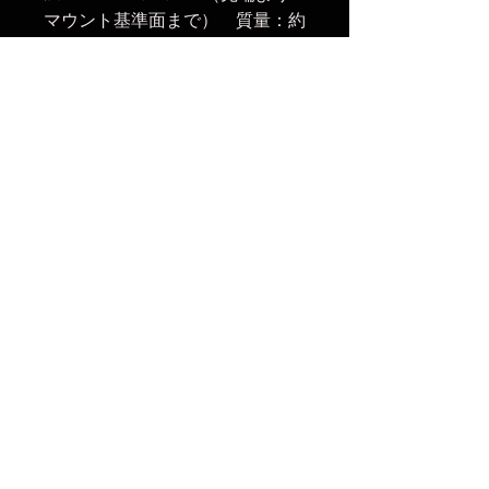
マウント基準面まで） 質量：約
980g（レンズキャップ・フード
含まず） フィルターサイズ：
Ø72mm 同梱品：レンズキャッ
プFLCP-72II / レンズリアキャッ
プRLCP-002 / レンズフード / レ
ンズポーチ
※ クーポン適用外の商品になり
ます。
まだレビューはありません
最初のレビューを書きませんか？ あ
なたのご意見・ご要望をぜひ共有して
ください。
レビューを投稿