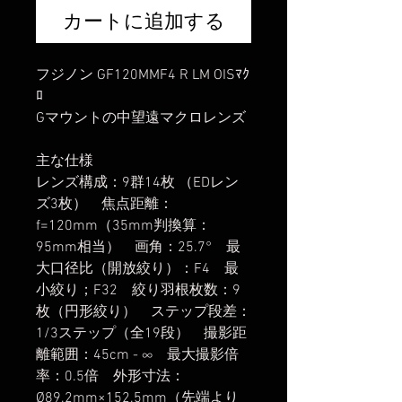
カートに追加する
フジノン GF120MMF4 R LM OISﾏｸ
ﾛ
Gマウントの中望遠マクロレンズ
主な仕様
レンズ構成：9群14枚 （EDレン
ズ3枚） 焦点距離：
f=120mm（35mm判換算：
95mm相当） 画角：25.7° 最
大口径比（開放絞り）：F4 最
小絞り；F32 絞り羽根枚数：9
枚（円形絞り） ステップ段差：
1/3ステップ（全19段） 撮影距
離範囲：45cm - ∞ 最大撮影倍
率：0.5倍 外形寸法：
Ø89.2mm×152.5mm（先端より