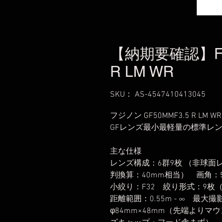
【納期要確認】FUJ
R LM WR
SKU： AS-4547410413045
フジノン GF50MMF3.5 R LM WR
GFレンズ最小最軽量の標準レ
主な仕様
レンズ構成：6群9枚 （非球面レ
判換算：40mm相当） 画角：5
小絞り：F32 絞り形式：9枚
距離範囲：0.55m - ∞ 最大
φ84mm×48mm（先端よりマ