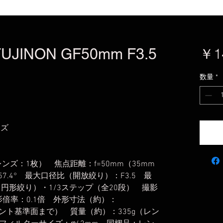
INON GF50mm F3.5
￥1
数量
*
ンズ
ンズ：1枚） 焦点距離：f=50mm（35mm
7.4° 最大口径比（開放絞り）：F3.5 最
（円形絞り）・1/3ステップ（全20段） 撮影
撮影倍率：0.1倍 外形寸法（約）：
ウント基準面まで） 質量（約）：335g（レン