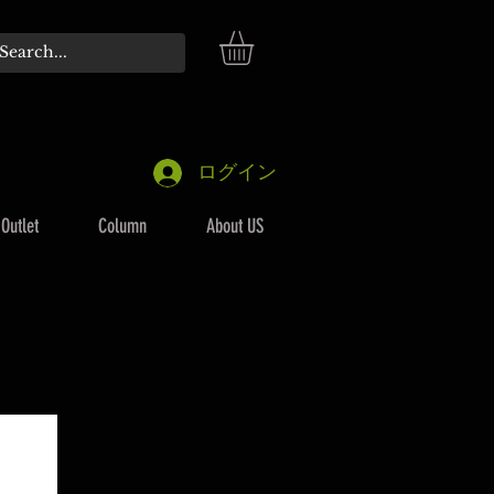
ログイン
Outlet
Column
About US