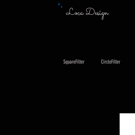
Loca Design
SquareFilter
CircleFilter