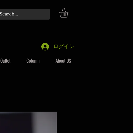
ログイン
Outlet
Column
About US