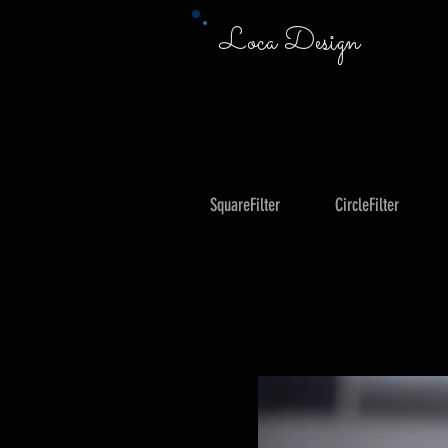
Loca Design
SquareFilter
CircleFilter