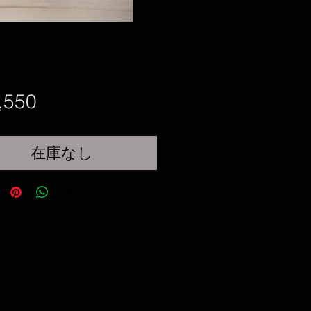
価
,550
格
在庫なし