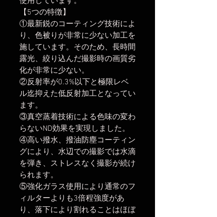
使用しています。
【5つの特徴】
①最新鋭のコーティング技術によ
り、色被りが非常に少ない加工を
施しています。そのため、長時間
露光、絞り込んだ撮影時の画質劣
化が非常に少ない。
②反射率が0.3%以下と極限レベ
ル迄抑えた低反射加工となってい
ます。
③真空蒸着技術による色味の変わ
らないND効果を実現しました。
④高い撥水、撥油防塵コーティン
グにより、水辺での撮影では水滴
を弾き、ストレスなく撮影が続け
られます。
⑤強化ガラス使用により通常のフ
ィルターよりも3倍程強度があ
り、落下により割れることはほぼ