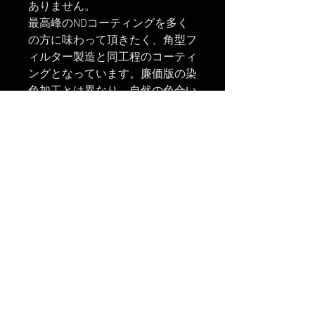
ありません。
最高峰のNDコーティングを多く
の方に味わって頂きたく、角型フ
ィルター製造と同工程のコーティ
ングとなっています。廉価版の染
色加工とは異なり、自然の色合い
を忠実に表現することが出来ま
す。
フロント側フィルターネジ：
62mm(レンズキャップ・フィル
ター等の取付可)
楽天市場でのご購入は
こちら
ヤフーショッピングでのご購入は
こちら
Amazonでのご購入は
こちら