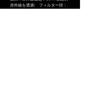
赤外線を透過) フィルター径：
77mm フロント側フィルターネ
ジ：77mm(レンズキャップ・フ
ィルター等の取付可)
楽天市場でのご購入は
こちら
ヤフーショッピングでのご購入は
こちら
Amazonでのご購入は
こちら
まだレビューはありません
最初のレビューを書きませんか？ あ
なたのご意見・ご要望をぜひ共有して
ください。
レビューを投稿