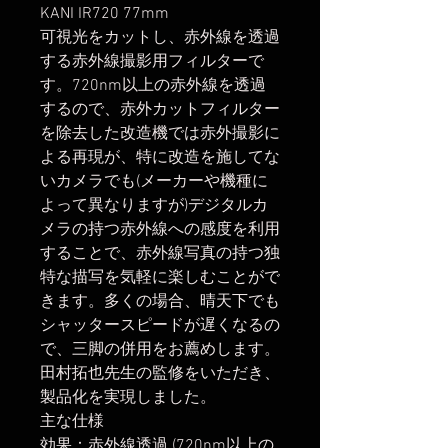
KANI IR720 77mm
可視光をカットし、赤外線を透過
する赤外線撮影用フィルターで
す。720nm以上の赤外線を透過
するので、赤外カットフィルター
を除去した改造機では赤外撮影に
よる再現が、特に改造を施してな
いカメラでも(メーカーや機種に
よって異なりますが)デジタルカ
メラの持つ赤外線への感度を利用
することで、赤外線写真の持つ独
特な描写を気軽に楽しむことがで
きます。多くの場合、晴天下でも
シャッタースピードが遅くなるの
で、三脚の併用をお薦めします。
田村拓也先生の監修をいただき、
製品化を実現しました。
主な仕様
効果：赤外線透過 (720nm以上の