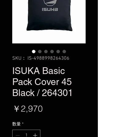
SKU： IS-4988998264306
ISUKA Basic
Pack Cover 45
Black / 264301
価
￥2,970
格
数量
*