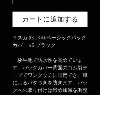
カートに追加する
イスカ (ISUKA) ベーシックパック
カバー 45 ブラック
一枚生地で防水性を高めていま
す。パックカバー背面のゴム製テ
ープでワンタッチに固定でき、風
によるバタつきを防ぎます。パッ
クへの取り付けは締め加減を調整
できるゴムコードと上部のフック
で固定が可能です。
重量：120g
サイズ：35～45L
カラー：ブラック