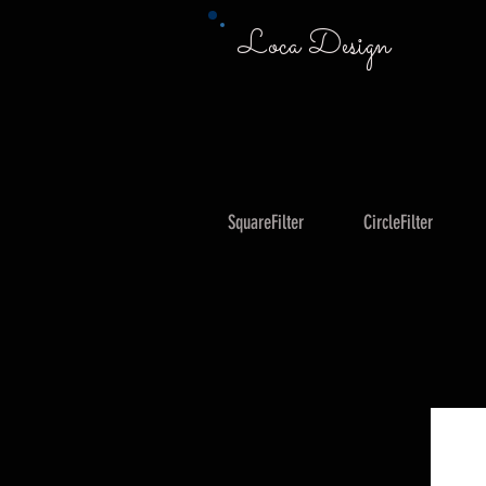
Loca Design
SquareFilter
CircleFilter