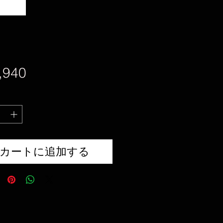
価
,940
格
カートに追加する