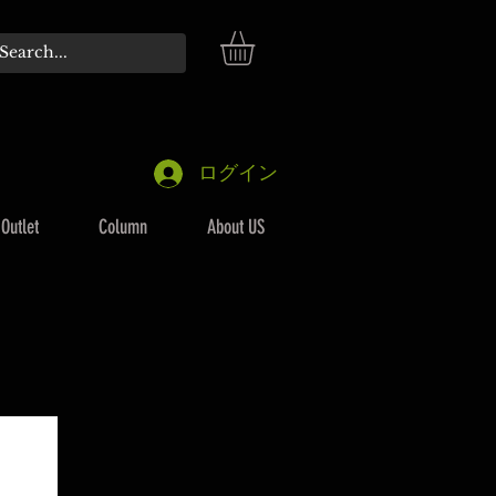
ログイン
Outlet
Column
About US