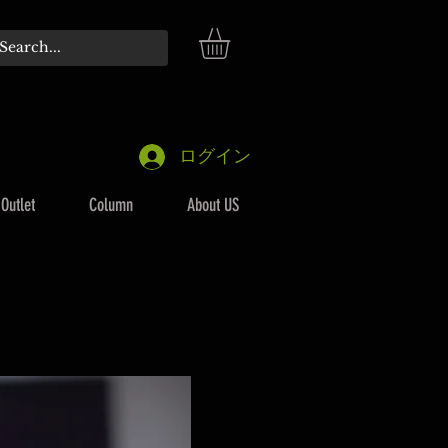
ログイン
Outlet
Column
About US