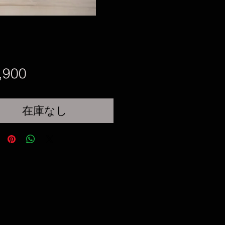
価
,900
格
在庫なし