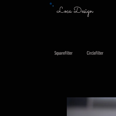
Loca Design
SquareFilter
CircleFilter