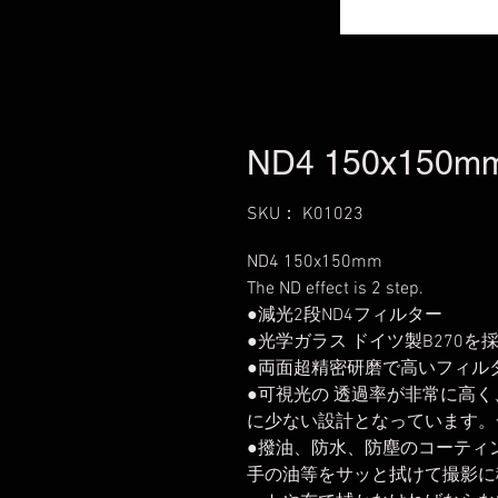
ND4 150x150m
SKU： K01023
ND4 150x150mm
The ND effect is 2 step.
●減光2段ND4フィルター
●光学ガラス ドイツ製B270を
●両面超精密研磨で高いフィル
●可視光の 透過率が非常に高
に少ない設計となっています。
●撥油、防水、防塵のコーティ
手の油等をサッと拭けて撮影に