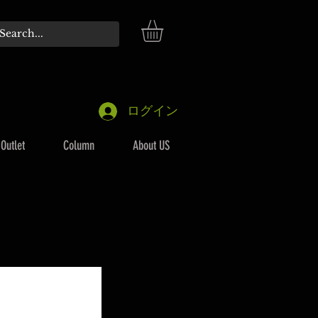
ログイン
Outlet
Column
About US