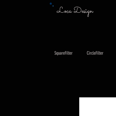
Loca Design
SquareFilter
CircleFilter