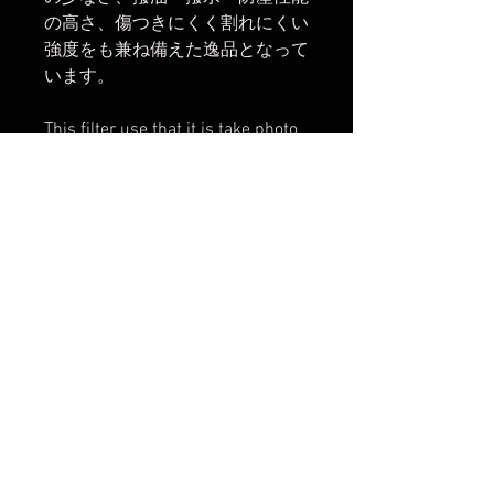
の高さ、傷つきにくく割れにくい
強度をも兼ね備えた逸品となって
います。
This filter use that it is take photo
for night view and the starry
expanses of the sky ,reduction the
pollution of city light,sodium lamp
and mercury lamp.
楽天市場でのご購入は
こちら
Yahoo!ショッピングでのご購入は
こちら
Amazonでのご購入は
こちら
まだレビューはありません