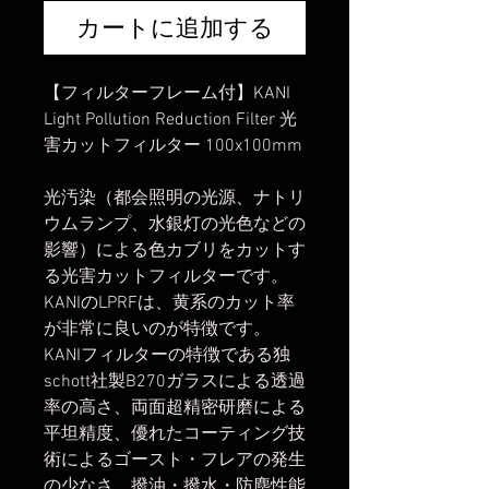
カートに追加する
【フィルターフレーム付】KANI
Light Pollution Reduction Filter 光
害カットフィルター 100x100mm
光汚染（都会照明の光源、ナトリ
ウムランプ、水銀灯の光色などの
影響）による色カブリをカットす
る光害カットフィルターです。
KANIのLPRFは、黄系のカット率
が非常に良いのが特徴です。
KANIフィルターの特徴である独
schott社製B270ガラスによる透過
率の高さ、両面超精密研磨による
平坦精度、優れたコーティング技
術によるゴースト・フレアの発生
の少なさ、撥油・撥水・防塵性能