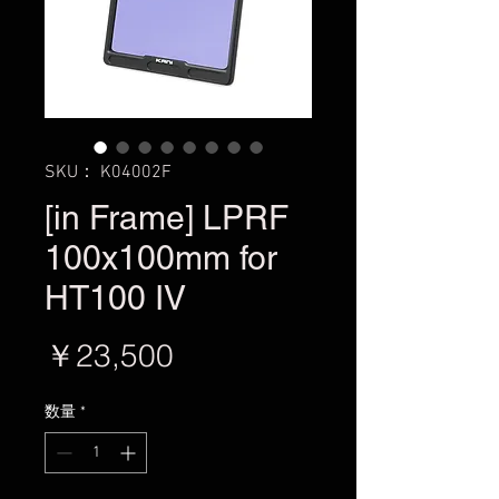
SKU： K04002F
[in Frame] LPRF
100x100mm for
HT100 IV
価
￥23,500
格
数量
*