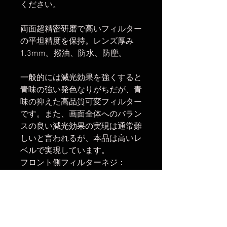
ください。
両面超精密研磨で高いフィルター
の平坦精度を保持。レンズ厚み
1.3mm。撥油、防水、防塵。
一般的には減光効果を強くすると
青味の強い発色なりがちだが、青
味の抑えた高品質可変フィルター
です。また、画面全体へのバラン
スの良い減光効果の実現は通常難
しいと言われるが、本品は高いレ
ベルで実現しています。
フロント側フィルターネジ：
55mm(レンズキャップ・フィル
ター等の取付可)
【関連商品】
・
可変ND側面着脱式ノブ(大)