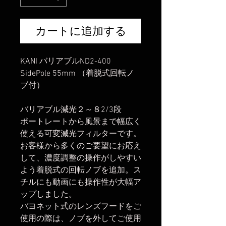
カートに追加する
KANI バリアブルND2-400
SidePole 55mm （着脱式回転ノ
ブ付）
バリアブル減光２～８2/3段
ポートレートから風景まで幅広く
使える可変減光フィルターです。
お客様から多くのご要望にお応え
して、濃度調整の操作がしやすい
よう着脱式の回転ノブを追加。ス
チルにも動画にも操作性が大幅ア
ップしました。
バヨネット式のレンズフードをご
使用の際は、ノブを外してご使用