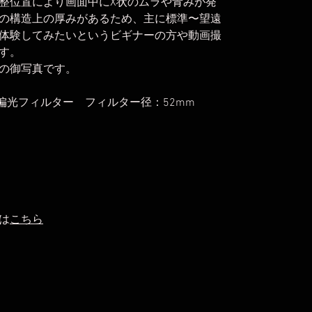
整位置により画面中にX状のムラや青みが発
の構造上の厚みがあるため、主に標準〜望遠
体験してみたいというビギナーの方や動画撮
す。
の御写真です。
分)+偏光フィルター フィルター径：52mm
は
こちら