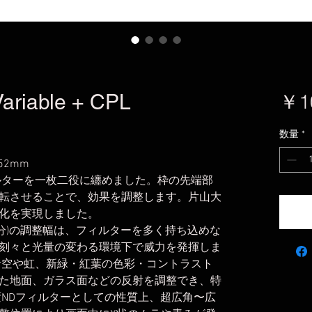
ariable + CPL
￥1
数量
*
 52mm
ルターを一枚二役に纏めました。枠の先端部
転させることで、効果を調整します。片山大
化を実現しました。
絞り分)の調整幅は、フィルターを多く持ち込めな
刻々と光量の変わる環境下で威力を発揮しま
青空や虹、新緑・紅葉の色彩・コントラスト
た地面、ガラス面などの反射を調整でき、特
変NDフィルターとしての性質上、超広角〜広