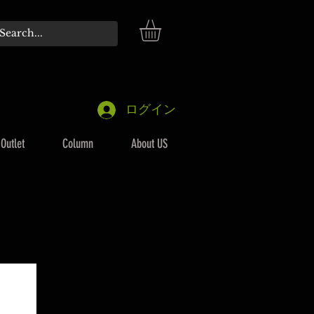
ログイン
Outlet
Column
About US