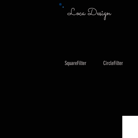
Loca Design
SquareFilter
CircleFilter