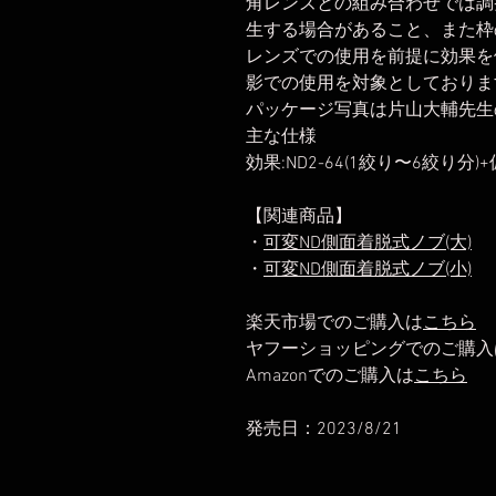
角レンズとの組み合わせでは調
生する場合があること、また枠
レンズでの使用を前提に効果を
影での使用を対象としておりま
パッケージ写真は片山大輔先生
主な仕様
効果:ND2-64(1絞り〜6絞り
【関連商品】
・
可変ND側面着脱式ノブ(大)
・
可変ND側面着脱式ノブ(小)
楽天市場でのご購入は
こちら
ヤフーショッピングでのご購入
Amazonでのご購入は
こちら
発売日：2023/8/21