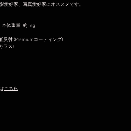
影愛好家、写真愛好家にオススメです。
/ 本体重量: 約16g
 低反射 (Premiumコーティング)
ガラス)
は
こちら