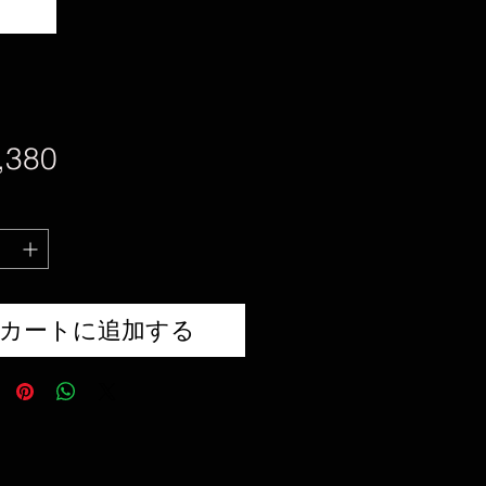
価
,380
格
カートに追加する