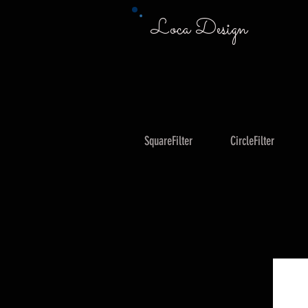
Loca Design
SquareFilter
CircleFilter