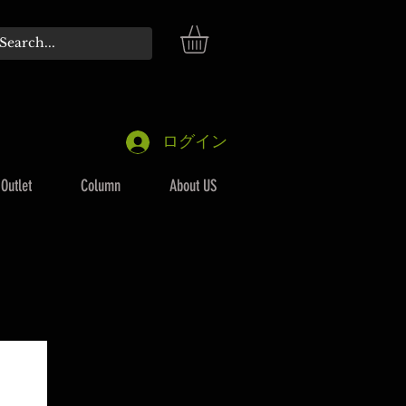
ログイン
Outlet
Column
About US