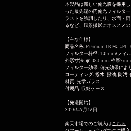
本製品は新しい偏光膜を採用し
った最先端の円偏光フィルター
ラストを強調したり、水面・雨
るなど、風景撮影にオススメの
【主な仕様】
商品名称: Premium LR MC CPL 0#
フィルター枠径: 105mm(フ
外形寸法: φ108.5mm, 枠厚7mm
フィルター効果: 偏光効果に
コーティング: 撥水, 撥油, 防汚,
材質: 光学ガラス
付属品: 収納ケース
【発送開始】
2025年9月16日
楽天市場でのご購入は
こちら