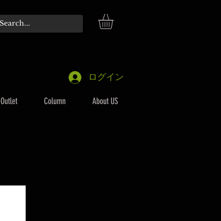
ログイン
Outlet
Column
About US