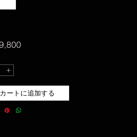
価
9,800
格
カートに追加する