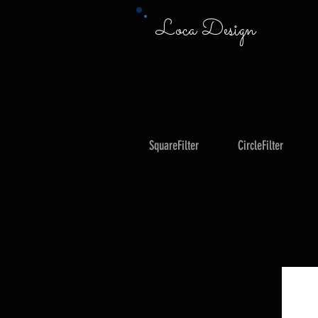
Loca Design
SquareFilter
CircleFilter