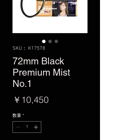
SKU： K17578
72mm Black
Premium Mist
No.1
価
￥10,450
格
数量
*