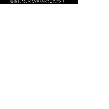
妥協しないのがKANIのこだわり
です。
パッケージは河野英喜先生の御写
真です。
フロント側フィルターネジ：
72mm(レンズキャップ・フィル
ター等の取付可)
【発送開始】
2026年2月3日
楽天市場でのご購入は
こちら
Yahoo!ショッピングでのご購入は
こちら
Amazonでのご購入は
こちら