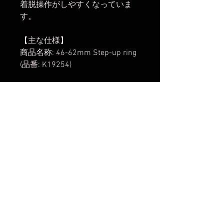
着脱操作がしやすくなっていま
す。
【主な仕様】
商品名称: 46-62mm Step-up ring
(品番: K19254)
レンズ側枠径: 46mm / フィルタ
ー側枠径: 62mm
【発送開始】
2026年7月7日
楽天市場でのご購入は
こちら
ヤフーショッピングでのご購入は
こちら
Amazonでのご購入は
こちら