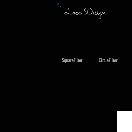
Loca Design
SquareFilter
CircleFilter