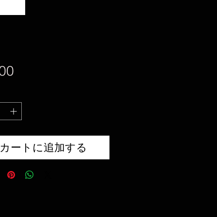
価
00
格
カートに追加する