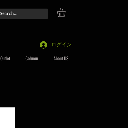
ログイン
Outlet
Column
About US