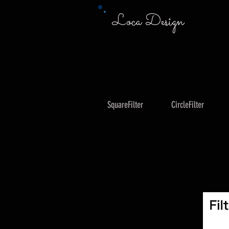
Loca Design
SquareFilter
CircleFilter