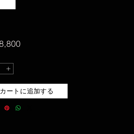
価
8,800
格
カートに追加する