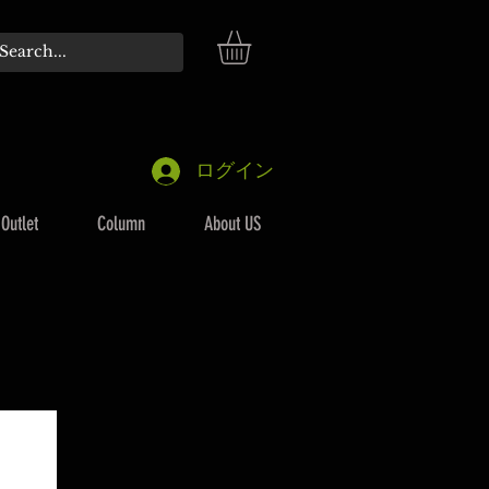
ログイン
Outlet
Column
About US