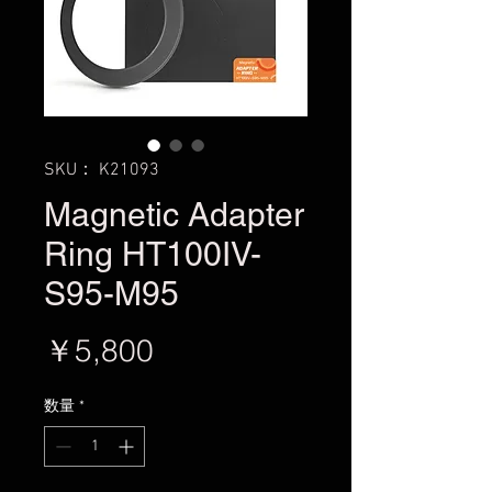
SKU： K21093
Magnetic Adapter
Ring HT100IV-
S95-M95
価
￥5,800
格
数量
*