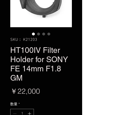
SKU： K21203
HT100IV Filter
Holder for SONY
FE 14mm F1.8
GM
価
￥22,000
格
数量
*