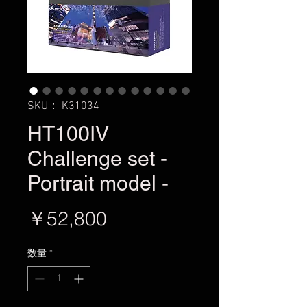
SKU： K31034
HT100IV
Challenge set -
Portrait model -
価
￥52,800
格
数量
*