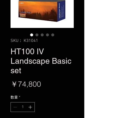
SKU： K31041
HT100 IV
Landscape Basic
set
価
￥74,800
格
数量
*