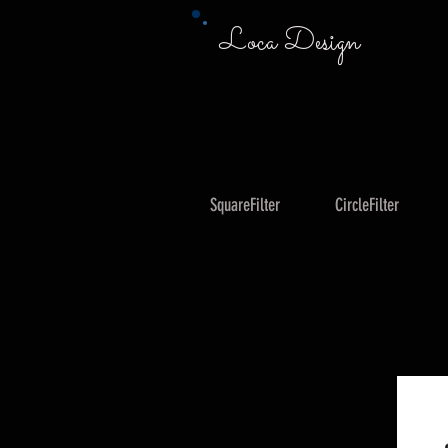
Loca Design
SquareFilter
CircleFilter