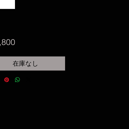
価
,800
格
在庫なし