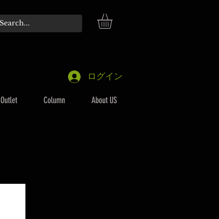
ログイン
Outlet
Column
About US