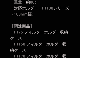
・重量：約80g
・対応ホルダー：HT100シリーズ
（100mm幅）
【関連商品】
・
HT75 フィルターホルダー収納
ケース
・
HT150 フィルターホルダー収
納ケース
・
HT170 フィルターホルダー収
納ケース
・
HT150/HT170 アダプターリン
グ収納ケース
【発送開始】
2024年4月30日
楽天市場でのご購入は
こちら
Yahoo!ショッピングでのご購入は