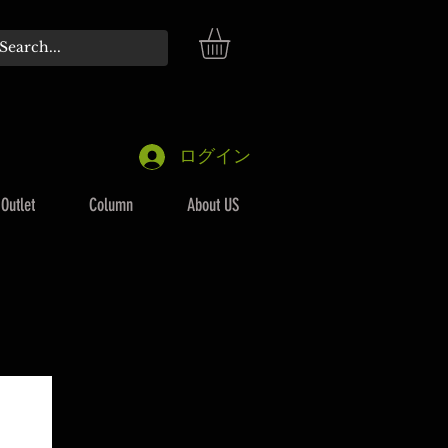
ログイン
Outlet
Column
About US