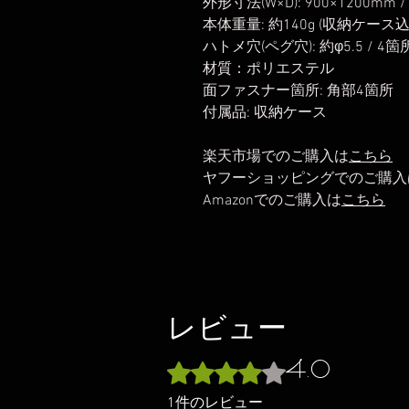
外形寸法(W×D): 900×1200mm /
本体重量: 約140g (収納ケース込: 
ハトメ穴(ペグ穴): 約φ5.5 / 4箇
材質：ポリエステル
面ファスナー箇所: 角部4箇所
付属品: 収納ケース
楽天市場でのご購入は
こちら
ヤフーショッピングでのご購入
Amazonでのご購入は
こちら
レビュー
4.0
5つ星のうち4と評価されています。
1件のレビュー