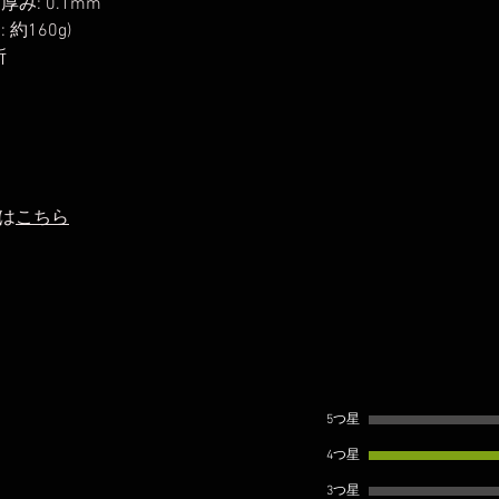
 厚み: 0.1mm
約160g)
所
は
こちら
5つ星
4つ星
3つ星