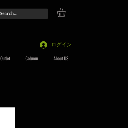
ログイン
Outlet
Column
About US