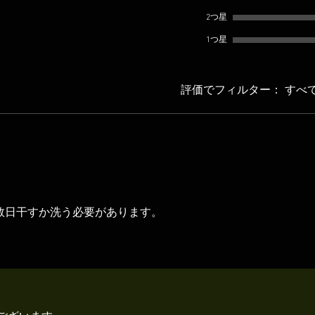
2つ星
1つ星
評価でフィルター：
すべ
数日干すか洗う必要があります。