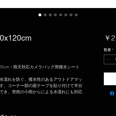
90x120cm
￥2
5つ星中4.0です。
数量
*
X120cm / 雨天対応カメラバッグ用撥水シート
水濡れを防ぐ、撥水性のあるアウトドアマッ
す。コーナー部の面テープを貼り付けて半分
でき、突然の小雨からによる水濡れにも対応