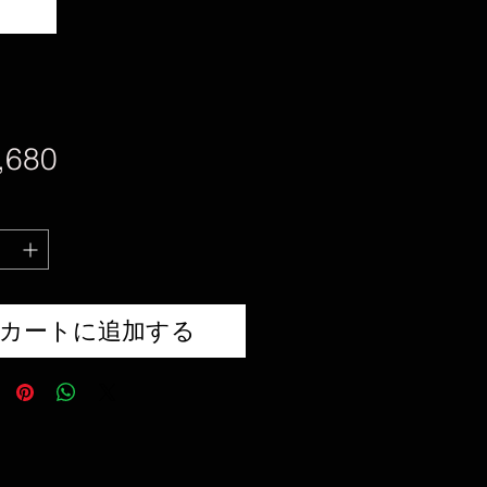
価
,680
格
カートに追加する