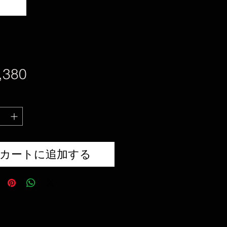
価
,380
格
カートに追加する