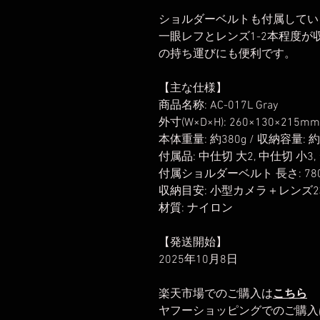
ショルダーベルトも付属してい
一眼レフとレンズ1-2本程度が
の持ち運びにも便利です。
【主な仕様】
商品名称: AC-017L Gray
外寸(W×D×H): 260×130×215mm
本体重量: 約380g / 収納容量: 約
付属品: 中仕切 大2, 中仕切 小
付属ショルダーベルト 長さ: 780～
収納目安: 小型カメラ＋レンズ
材質: ナイロン
【発送開始】
2025年10月8日
楽天市場でのご購入は
こちら
ヤフーショッピングでのご購入