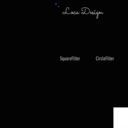
Loca Design
SquareFilter
CircleFilter