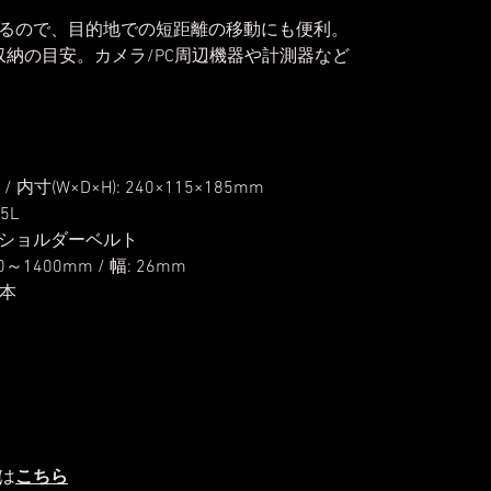
るので、目的地での短距離の移動にも便利。
収納の目安。カメラ/PC周辺機器や計測器など
 / 内寸(W×D×H): 240×115×185mm
5L
3, ショルダーベルト
1400mm / 幅: 26mm
2本
は
こちら