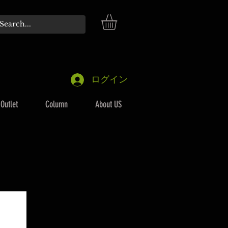
ログイン
Outlet
Column
About US