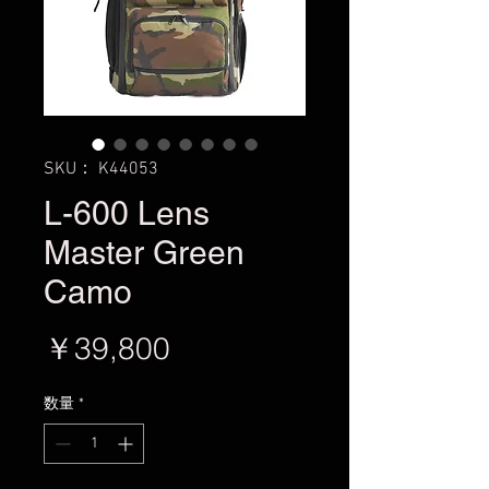
SKU： K44053
L-600 Lens
Master Green
Camo
価
￥39,800
格
数量
*