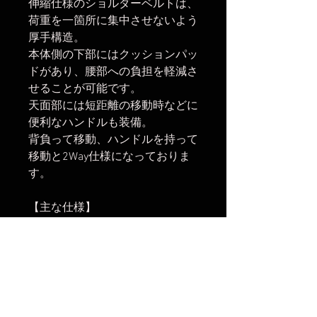
伸縮仕様のショルダーベルトは、
荷重を一箇所に集中させないよう
厚手構造。
本体側の下部にはクッションパッ
ドがあり、腰部への負担を軽減さ
せることが可能です。
天面部には短距離の移動時などに
便利なハンドルも装備。
背負って移動、ハンドルを持って
移動と2Way仕様になっておりま
す。
【主な仕様】
外寸: W350×D300×H590mm
内寸: W320×D180×H560mm
容量: 32L
重量: 3350g
ストラップ長さ調整範囲: 500～
920mm