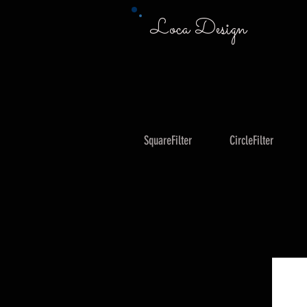
Loca Design
SquareFilter
CircleFilter