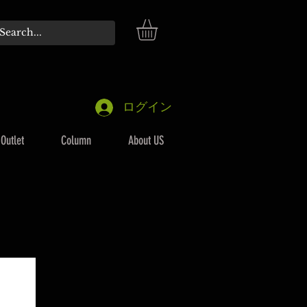
ログイン
Outlet
Column
About US