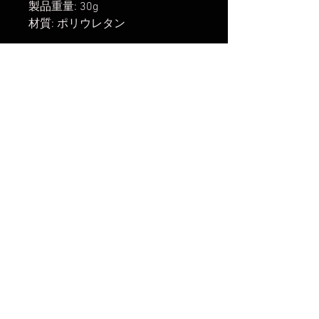
製品重量: 30g
材質: ポリウレタン
【発送開始】
2024年2月8日
【R/Y/Aリンク】
楽天市場でのご購入は
こちら
Yahoo!ショッピングでのご購入は
こちら
Amazonでの購入は
こちら
まだレビューはありません
最初のレビューを書きませんか？ あ
なたのご意見・ご要望をぜひ共有して
ください。