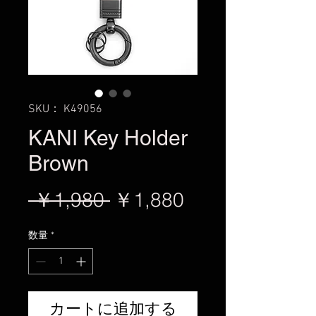
SKU： K49056
KANI Key Holder
Brown
通
セ
 ￥1,980 
￥1,880
常
ー
数量
*
価
ル
格
価
格
カートに追加する