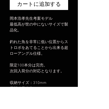
格
カートに追加する
岡本浩孝先生考案モデル
最低高が世の中にないサイズで製
品化。
釣れた魚を非常に低い位置からス
トロボをあてることから出来る超
ローアングル仕様。
限定100本分は完売。
次回入荷分の対応となります。
収納サイズ：310mm
展開時最大高：350mm
展開時最低高：210mm
段数：2段
重量：300g