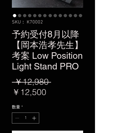
SKU： K70002
予約受付8月以降
【岡本浩孝先生】
考案 Low Position
Light Stand PRO
通
 ￥12,980 
セ
常
￥12,500
ー
価
数量
*
ル
格
価