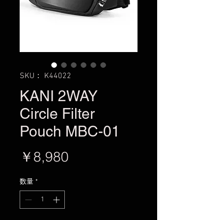
SKU： K44022
KANI 2WAY
Circle Filter
Pouch MBC-01
価
￥8,980
格
数量
*